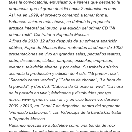
tales la convocatoria, entusiasmo, e interés que despertó la
propuesta, que el grupo decidió hacer 2 actuaciones más.
Así, ya en 1999, el proyecto comenzó a tomar forma.
Entonces vinieron más shows, se delineó la propuesta
artística integral del grupo, y la edición del primer CD “Mi
primer rock”. Contratar a Papando Moscas.
A fines de 2010, 12 años después de su primera aparición
pública, Papando Moscas lleva realizadas alrededor de 1000
presentaciones en vivo en grandes salas, pequeños teatros,
pubs, discotecas, clubes, parques, escuelas, empresas,
eventos, televisión abierta, y por cable. Su trabajo artístico
acumula la producción y edición de 4 cds; “Mi primer rock”,
“Sacando canas verdes” y “Cabeza de chorlito”, “La hora de
la pavada”, y dos dvd: “Cabeza de Chorlito en vivo”; “La hora
de la pavada en vivo”; fabricados y distribuidos por rgs
music, www.rgsmusic.com.ar ; y un ciclo televisivo, durante
2009 y 2010, en Canal 7 de Argentina, dentro del segmento
“Permitido Estacionar”, con Videoclips de la banda.Contratar
a Papando Moscas.
Papando moscas se autodefine como una banda de rock
para chicos. Lo más interesante es la propuesta teatral que