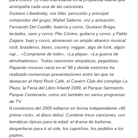
acompaña cada una de las canciones.
Gustavo Libedinsky, voz líder, percusión y principal
compositor del grupo; Mabel Salerno, voz y actuación;
Fernando Del Castillo, batería y coros; Gustavo Braga,
teclados, saxo y coros; Pitu Cimino, guitarra y coros; y Pablo
Zagare, bajo y coros; atraviesan un amplio abanico musical:
rock, brasileros, blues, country, reggae, algo de funk, algún
rap… «Comprame de todo», «La playa», «La guerra de
almohadones». Todas canciones simpáticas, pegadizas.
Papando moscas nació en el ’98 y desde entonces ha
realizado numerosas presentaciones entre las que se
destacan el Hard Rock Café, el Cavern Club del complejo La
Plaza, la Feria del Libro Infantil 1999, el Parque Sarmiento,
Parque Centenario, como así también en varios programas
de TV.
A comienzos del 2000 editaron en forma independiente «Mi
primer rock», el disco debut. Contiene trece canciones, con
temáticas típicas para la edad: el drama de bañarse,
despertarse para ir al cole, los caprichos, los pedidos a los
padres.