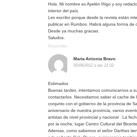
Hola. Mi nombre es Ayelén Iñigo y soy redacto
interior del país.
Les escribo porque desde la revista están in
publicar en Rumbos. Habrá alguna forma de c
Desde ya muchas gracias.
Saludos.
Responder
Maria Antonia Bravo
05/06/2012 a las 21:02
Estimados
Buenas tardes, intentamos comunicarnos a su 
contactarlos. Necesitamos saber el cache de 
conjunto con el gobierno de la provincia de S
aniversario de nuestra provincia, varios event
artistas de nivel provincial y nacional . La fe
por la noche, lugar Centro Cultural del Bicent
Ademas, como sabemos el señor Darthes tiene