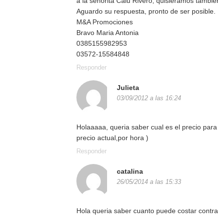
a la señorita Calu Rivero, quisieramos tambie
Aguardo su respuesta, pronto de ser posible. 
M&A Promociones
Bravo Maria Antonia
0385155982953
03572-15584848
Responder
Julieta
03/09/2012 a las 16:24
Holaaaaa, queria saber cual es el precio para
precio actual,por hora )
Responder
catalina
26/05/2014 a las 15:33
Hola queria saber cuanto puede costar contrat