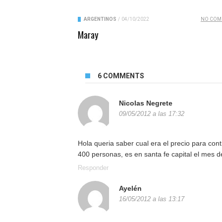
ARGENTINOS
/
04/10/2022
NO COM
Maray
6 COMMENTS
Nicolas Negrete
09/05/2012 a las 17:32
Hola queria saber cual era el precio para cont
400 personas, es en santa fe capital el mes de 
Responder
Ayelén
16/05/2012 a las 13:17