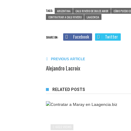
TAGS:
ARGENTINA
CALU RIVERO DE DULCE AMOR
CÓMO PUEDO C
CONTRATRAR A CALU RIVERO
LAAGENCIA
Facebook
Twitter
SHARE ON:
PREVIOUS ARTICLE
Alejandro Lacroix
RELATED POSTS
6022 VIEWS