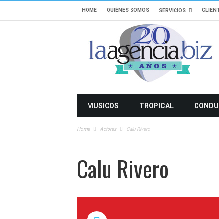
HOME
QUIÉNES SOMOS
CLIEN
SERVICIOS
MUSICOS
TROPICAL
CONDU
Home
Actores
Calu Rivero
Calu Rivero