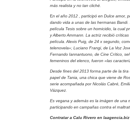
más realista y no tan cliché.
E
n el año 2012 , participó en Dulce amor, 
dando vida a unas de las hermanas Bandi.
película Tesis sobre un homicidio, la cual p
y Alberto Ammann. La actriz recibió crítica
película. Alexis Puig, de 24 x segundo, co
telenovela»; Luciano Frangi, de La Voz Joven
Fernando Iannantuono, de Cine Crítico, se
femeninos del elenco, fueron «las caracter
Desde fines del 2013 forma parte de la tira
papel de Tania, una chica que viene de Ros
serie acompañada por Nicolás Cabré, Emilia
Vázquez.
Es vegana y además es la imágen de una m
participando en campañas contra el maltra
Contratar a Calu Rivero en laagencia.biz