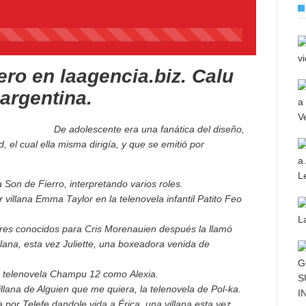
45%
Complete
ero en laagencia.biz. Calu
 argentina.
De adolescente era una fanática del diseño,
 el cual ella misma dirigía, y que se emitió por
 Son de Fierro, interpretando varios roles.
 villana Emma Taylor en la telenovela infantil Patito Feo
ores conocidos para Cris Morenauien después la llamó
llana, esta vez Juliette, una boxeadora venida de
la telenovela Champu 12 como Alexia.
illana de Alguien que me quiera, la telenovela de Pol-ka.
da por Telefe dandole vida a Érica, una villana esta vez