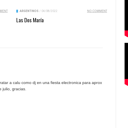
MENT
ARGENTINOS
/
04/08/2022
NO COMMENT
Las Dos María
ratar a calu como dj en una fiesta electronica para aprox
julio, gracias.